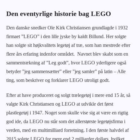
Den eventyrlige historie bag LEGO
Den danske snedker Ole Kirk Christiansen grundlagde i 1932
firmaet ”LEGO” i den lille jyske by kaldt Billund. Her solgte
han solgte sit højkvalitets legetøj af træ, som han mestrede efter
flere års erfaring indenfor området. Navnet blev skabt som en
sammentrækning af ”Leg godt”, hvor LEGO yderligere også
betyder ”jeg sammensætter” eller ”jeg samler” på latin – Alle
ting, som beskriver og forklarer LEGO utroligt godt.
Efter at have produceret og solgt trælegetøj i mere end 15 år, så
valgte Kirk Christiansen og LEGO at udvikle det først
plastlegetøj i 1947. Noget som skulle vise sig at være en rigtig
god ide, da LEGO nu står som det allerstørste legetøjsfirma i
verden, med en multimilliard forretning. I den første halvdel af
2015 solgte LEGO for mere end 2 milliarder dollars, hvilket