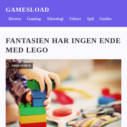
GAMESLOAD
Diverse
Gaming
Teknologi
Udstyr
Spil
Guides
FANTASIEN HAR INGEN ENDE
MED LEGO